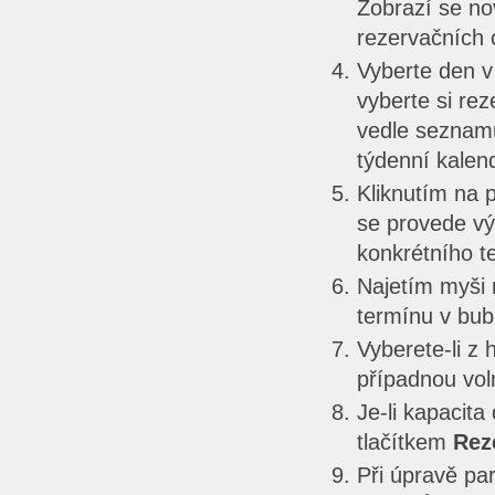
Zobrazí se n
rezervačních c
Vyberte den v
vyberte si rez
vedle seznam
týdenní kalen
Kliknutím na 
se provede vý
konkrétního t
Najetím myši 
termínu v bub
Vyberete-li z
případnou vol
Je-li kapacita
tlačítkem
Rez
Při úpravě pa