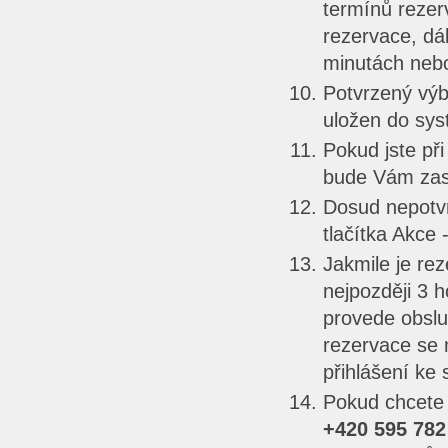
termínů rezer
rezervace, dá
minutách neb
Potvrzený výb
uložen do sys
Pokud jste při
bude Vám zasl
Dosud nepotv
tlačítka Akce 
Jakmile je re
nejpozději 3 
provede obslu
rezervace se 
přihlášení ke
Pokud chcete s
+420 595 782