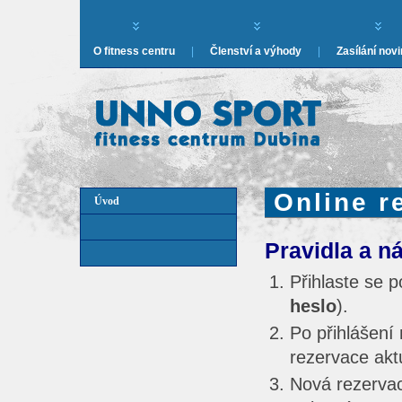
O fitness centru
|
Členství a výhody
|
Zasílání nov
Online r
Úvod
Pravidla a n
Přihlaste se 
heslo
).
Po přihlášení
rezervace akt
Nová rezerva